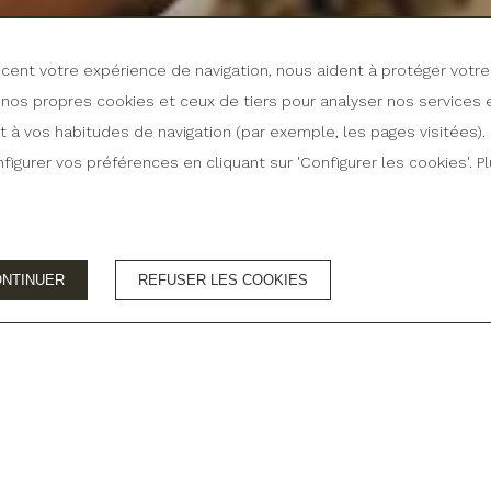
encent votre expérience de navigation, nous aident à protéger vot
 nos propres cookies et ceux de tiers pour analyser nos services 
à vos habitudes de navigation (par exemple, les pages visitées). S
gurer vos préférences en cliquant sur 'Configurer les cookies'. Pl
2 711 565
ENVOYER UN E-MAIL
ONTINUER
REFUSER LES COOKIES
s conditions d'annulation
Le meilleur prix garanti
OFFRES DE L'HOTEL VALLE DE ARCO
Offre spéciale hive