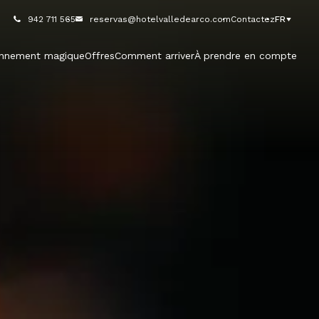
942 711 565
reservas@hotelvalledearco.com
Contactez
FR
onnement magique
Offres
Comment arriver
À prendre en compte